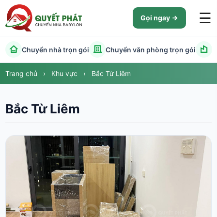
☰
Gọi ngay
Chuyển nhà trọn gói
Chuyển văn phòng trọn gói
C
Trang chủ
›
Khu vực
›
Bắc Từ Liêm
Bắc Từ Liêm