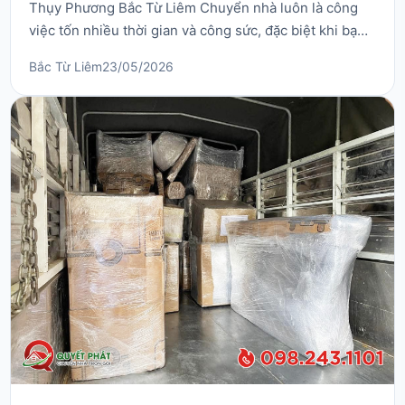
Thụy Phương Bắc Từ Liêm Chuyển nhà luôn là công
việc tốn nhiều thời gian và công sức, đặc biệt khi bạn
sống tại khu vực phường Thụy Phương Bắc Từ Liêm –
Bắc Từ Liêm
23/05/2026
nơi có nhiều tuyến đường nhỏ hẹp và khu dân cư đông
đúc. Dịch vụ chuyển nhà trọn gói tại phường Thụy
Phương Bắc Từ Liêm ra đời nhằm giúp khách hàn...