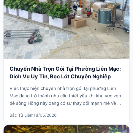
Chuyển Nhà Trọn Gói Tại Phường Liên Mạc:
Dịch Vụ Uy Tín, Bọc Lót Chuyên Nghiệp
Việc thực hiện chuyển nhà trọn gói tại phường Liên
Mạc đang trở thành nhu cầu thiết yếu khi khu vực ven
đê sông Hồng này đang có sự thay đổi mạnh mẽ về hạ
tầng. Với đặc thù địa hình bao gồm nhiều khu vực nhà
Bắc Từ Liêm
18/05/2026
vườn và các đoạn đường đê hẹp, việc tự vận chuyển
đồ đạc cồng kềnh không chỉ gây mệt mỏi mà còn tiềm
ẩn nguy cơ hư hỏng tài sản cao. Thấu hiểu...