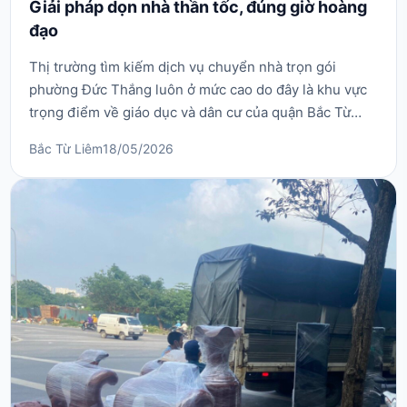
Giải pháp dọn nhà thần tốc, đúng giờ hoàng
đạo
Thị trường tìm kiếm dịch vụ chuyển nhà trọn gói
phường Đức Thắng luôn ở mức cao do đây là khu vực
trọng điểm về giáo dục và dân cư của quận Bắc Từ
Liêm. Phố Đức Thắng không chỉ là nơi sinh sống của
Bắc Từ Liêm
18/05/2026
hàng ngàn sinh viên, giảng viên mà còn là khu vực
đang phát triển mạnh mẽ các tòa chung cư và biệt thự
mới. Tuy nhiên, đặc trưng của Đức Thắng là những ...