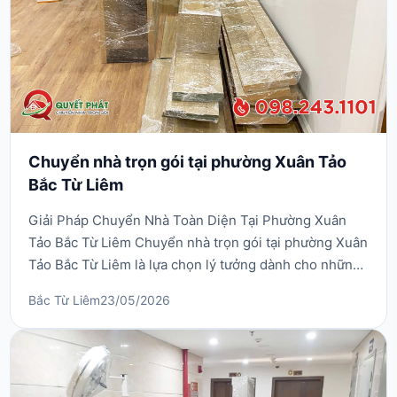
Chuyển nhà trọn gói tại phường Xuân Tảo
Bắc Từ Liêm
Giải Pháp Chuyển Nhà Toàn Diện Tại Phường Xuân
Tảo Bắc Từ Liêm Chuyển nhà trọn gói tại phường Xuân
Tảo Bắc Từ Liêm là lựa chọn lý tưởng dành cho những
ai đang muốn thay đổi không gian sống một cách
Bắc Từ Liêm
23/05/2026
thuận tiện và an toàn. Dịch vụ này không chỉ giúp
khách hàng giảm bớt gánh nặng khi phải tự mình vận
chuyển đồ đạc mà còn đảm bảo mọi thứ được thực
hiệ...