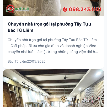
Chuyển nhà trọn gói tại phường Tây Tựu
Bắc Từ Liêm
Chuyển nhà trọn gói tại phường Tây Tựu Bắc Từ Liêm
– Giải pháp tối ưu cho gia đình và doanh nghiệp Việc
chuyển nhà luôn là một trong những công việc đòi hỏi
sự chuẩn bị kỹ lưỡng, tốn kém thời gian và công sức.
Bắc Từ Liêm
22/05/2026
Khi bạn sinh sống tại phường Tây Tựu, quận Bắc Từ
Liêm, việc tìm kiếm dịch vụ chuyển nhà trọn gói uy tín,
chuyên nghiệp sẽ giúp giảm thiểu ...