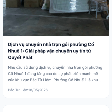
Dịch vụ chuyển nhà trọn gói phường Cổ
Nhuế 1: Giải pháp vận chuyển uy tín từ
Quyết Phát
Nhu cầu sử dụng dịch vụ chuyển nhà trọn gói phường
Cổ Nhuế 1 đang tăng cao do sự phát triển mạnh mẽ
của khu vực Bắc Từ Liêm. Phường Cổ Nhuế 1 là khu
vực tập trung đông đúc sinh viên, hộ gia đình và các
Bắc Từ Liêm
18/05/2026
doanh nghiệp trẻ với đặc thù ngõ ngách đan xen phức
tạp. Việc tự di dời đồ đạc tại đây không chỉ gây mệt
mỏi mà còn tiềm ẩn rủi ro hư hỏng tài sản n...