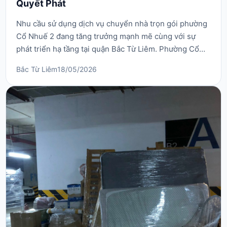
Quyết Phát
Nhu cầu sử dụng dịch vụ chuyển nhà trọn gói phường
Cổ Nhuế 2 đang tăng trưởng mạnh mẽ cùng với sự
phát triển hạ tầng tại quận Bắc Từ Liêm. Phường Cổ
Nhuế 2 là khu vực có mật độ dân cư cực kỳ đông đúc,
Bắc Từ Liêm
18/05/2026
tập trung nhiều trường đại học lớn, các khu chung cư
và hệ thống ngõ ngách đan xen chằng chịt. Việc tự
vận chuyển đồ đạc tại đây luôn là một bài toán...