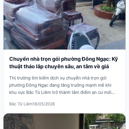
Chuyển nhà trọn gói phường Đông Ngạc: Kỹ
thuật tháo lắp chuyên sâu, an tâm về giá
Thị trường tìm kiếm dịch vụ chuyển nhà trọn gói
phường Đông Ngạc đang tăng trưởng mạnh mẽ khi
khu vực Bắc Từ Liêm trở thành tâm điểm an cư mới
phía Tây Bắc Thủ đô. Phường Đông Ngạc sở hữu địa
Bắc Từ Liêm
18/05/2026
hình cực kỳ đặc thù: một bên là làng cổ với hệ thống
ngõ nhỏ sâu hun hút, bề ngang hạn hẹp; một bên là
các khu cao ốc chung cư hiện đại và biệt thự liền kề
ve...