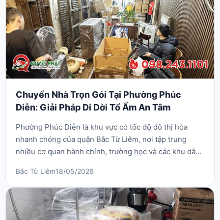
Chuyển Nhà Trọn Gói Tại Phường Phúc
Diễn: Giải Pháp Di Dời Tổ Ấm An Tâm
Phường Phúc Diễn là khu vực có tốc độ đô thị hóa
nhanh chóng của quận Bắc Từ Liêm, nơi tập trung
nhiều cơ quan hành chính, trường học và các khu dân
cư đông đúc dọc trục đường quốc lộ 32. Với đặc thù
Bắc Từ Liêm
18/05/2026
địa hình đan xen giữa các ngõ nhỏ dân sinh và các tòa
nhà cao tầng hiện đại, nhu cầu sử dụng dịch
vụ chuyển nhà trọn gói tại phường Phúc Diễn luôn
đòi...