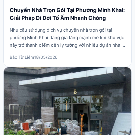
Chuyển Nhà Trọn Gói Tại Phường Minh Khai:
Giải Pháp Di Dời Tổ Ấm Nhanh Chóng
Nhu cầu sử dụng dịch vụ chuyển nhà trọn gói tại
phường Minh Khai đang gia tăng mạnh mẽ khi khu vực
này trở thành điểm đến lý tưởng với nhiều dự án nhà ở
và trường đại học lớn. Với đặc thù địa hình bao gồm
Bắc Từ Liêm
18/05/2026
các trục đường huyết mạch như Quốc lộ 32 cùng hệ
thống ngõ nhỏ ven làng cũ, việc tự vận chuyển đồ đạc
cồng kềnh luôn là bài toán khó gây mất nhiề...