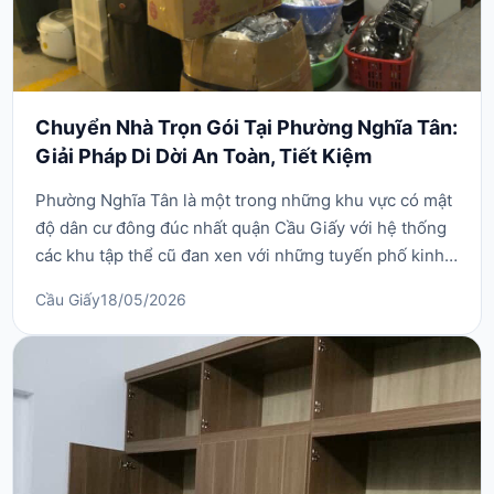
Chuyển Nhà Trọn Gói Tại Phường Nghĩa Tân:
Giải Pháp Di Dời An Toàn, Tiết Kiệm
Phường Nghĩa Tân là một trong những khu vực có mật
độ dân cư đông đúc nhất quận Cầu Giấy với hệ thống
các khu tập thể cũ đan xen với những tuyến phố kinh
doanh nhộn nhịp. Chính vì vậy, nhu cầu sử dụng dịch
Cầu Giấy
18/05/2026
vụ chuyển nhà trọn gói tại phường Nghĩa Tân luôn đòi
hỏi sự chuyên nghiệp và khả năng xử lý linh hoạt
trong việc vận chuyển đồ đạc từ các tầng c...