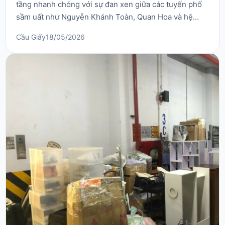
tầng nhanh chóng với sự đan xen giữa các tuyến phố
sầm uất như Nguyễn Khánh Toàn, Quan Hoa và hệ
thống ngõ nhỏ ven sông Tô Lịch. Chính vì vậy, nhu
Cầu Giấy
18/05/2026
cầu chuyển nhà trọn gói tại phường Quan Hoa luôn đòi
hỏi đơn vị vận tải phải có sự am hiểu sâu sắc về địa
hình và quy luật giao thông tại quận Cầu Giấy....