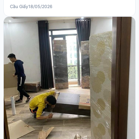
cấp và hệ thống ngõ nhỏ dân sinh phức tạp. Việc thay
Cầu Giấy
18/05/2026
đổi nơi ở tại đây luôn đòi hỏi một kế hoạch tỉ mỉ, từ
khâu đóng gói đến việc lựa chọn phương tiện di
chuyển sao cho phù hợp với đặc thù giao t...