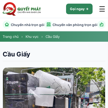
☰
Gọi ngay
Chuyển nhà trọn gói
Chuyển văn phòng trọn gói
C
Trang chủ
›
Khu vực
›
Cầu Giấy
Cầu Giấy