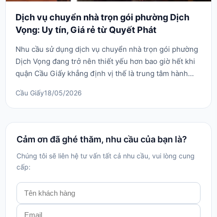
Dịch vụ chuyển nhà trọn gói phường Dịch
Vọng: Uy tín, Giá rẻ từ Quyết Phát
Nhu cầu sử dụng dịch vụ chuyển nhà trọn gói phường
Dịch Vọng đang trở nên thiết yếu hơn bao giờ hết khi
quận Cầu Giấy khẳng định vị thế là trung tâm hành
chính và giáo dục sầm uất. Phường Dịch Vọng là tuyến
Cầu Giấy
18/05/2026
đường kết nối nhiều khu đô thị, trường học và các con
ngõ dân sinh đông đúc. Việc tự vận chuyển đồ đạc tại
khu vực này gặp không ít trở ngại do...
Cảm ơn đã ghé thăm, nhu cầu của bạn là?
Chúng tôi sẽ liên hệ tư vấn tất cả nhu cầu, vui lòng cung
cấp: