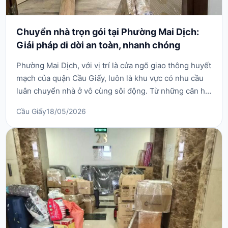
Chuyển nhà trọn gói tại Phường Mai Dịch:
Giải pháp di dời an toàn, nhanh chóng
Phường Mai Dịch, với vị trí là cửa ngõ giao thông huyết
mạch của quận Cầu Giấy, luôn là khu vực có nhu cầu
luân chuyển nhà ở vô cùng sôi động. Từ những căn hộ
chung cư cao tầng hiện đại đến các khu tập thể quân
Cầu Giấy
18/05/2026
đội lâu đời và hệ thống phòng trọ sinh viên dày đặc,
việc di chuyển đồ đạc tại đây đòi hỏi sự am hiểu kỹ
lưỡng về địa hình cũng như lịch tr...