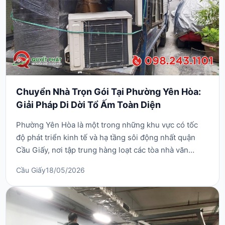
Chuyển Nhà Trọn Gói Tại Phường Yên Hòa:
Giải Pháp Di Dời Tổ Ấm Toàn Diện
Phường Yên Hòa là một trong những khu vực có tốc
độ phát triển kinh tế và hạ tầng sôi động nhất quận
Cầu Giấy, nơi tập trung hàng loạt các tòa nhà văn
phòng hiện đại, chung cư cao cấp dọc trục đường
Cầu Giấy
18/05/2026
Trung Kính và các khu dân cư sầm uất ven sông Tô
Lịch. Chính vì sự đa dạng về địa hình đô thị, nhu
cầu chuyển nhà trọn gói tại phường Yên Hòa luôn đòi
...