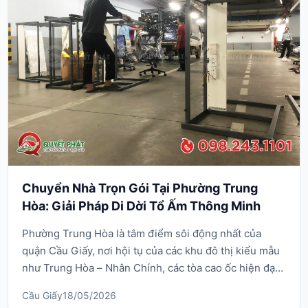
Chuyển Nhà Trọn Gói Tại Phường Trung
Hòa: Giải Pháp Di Dời Tổ Ấm Thông Minh
Phường Trung Hòa là tâm điểm sôi động nhất của
quận Cầu Giấy, nơi hội tụ của các khu đô thị kiểu mẫu
như Trung Hòa – Nhân Chính, các tòa cao ốc hiện đại
dọc đường Trần Duy Hưng và hệ thống ngõ nhỏ dân
Cầu Giấy
18/05/2026
sinh chằng chịt. Chính vì sự đa dạng về hạ tầng này,