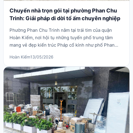
Chuyển nhà trọn gói tại phường Phan Chu
Trinh: Giải pháp di dời tổ ấm chuyên nghiệp
Phường Phan Chu Trinh nằm tại trái tim của quận
Hoàn Kiếm, nơi hội tụ những tuyến phố trung tâm
mang vẻ đẹp kiến trúc Pháp cổ kính như phố Phan
Chu Trinh, Lý Thường Kiệt, Trần Hưng Đạo. Đây là khu
Hoàn Kiếm
13/05/2026
vực có mật độ giao thông đông đúc, quy định khắt khe
về việc dừng đỗ phương tiện và đặc thù nhiều biệt thự,
nhà phố có lối vào chật hẹp. Chính vì vậy, nh...