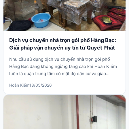
Dịch vụ chuyển nhà trọn gói phố Hàng Bạc:
Giải pháp vận chuyển uy tín từ Quyết Phát
Nhu cầu sử dụng dịch vụ chuyển nhà trọn gói phố
Hàng Bạc đang không ngừng tăng cao khi Hoàn Kiếm
luôn là quận trung tâm có mật độ dân cư và giao
thương sầm uất bậc nhất Thủ đô. Phố Hàng Bạc nổi
Hoàn Kiếm
13/05/2026
tiếng với nghề đúc bạc truyền thống, nối liền từ phố
Hàng Đào đến phố Hàng Bè, sở hữu vô vàn các con
ngõ nhỏ, sâu và có kiến trúc nhà cổ đặc trưng. Việc tự
...