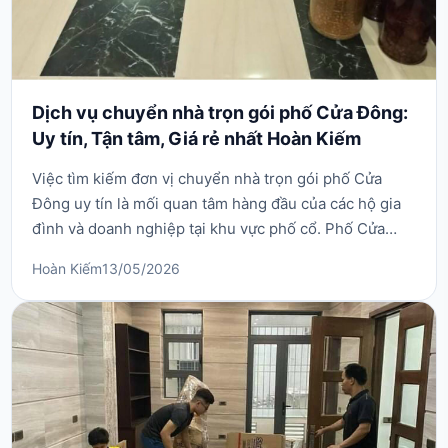
Dịch vụ chuyển nhà trọn gói phố Cửa Đông:
Uy tín, Tận tâm, Giá rẻ nhất Hoàn Kiếm
Việc tìm kiếm đơn vị chuyển nhà trọn gói phố Cửa
Đông uy tín là mối quan tâm hàng đầu của các hộ gia
đình và doanh nghiệp tại khu vực phố cổ. Phố Cửa
Đông với đặc thù giao thông tấp nập, nhiều ngõ nhỏ
Hoàn Kiếm
13/05/2026
và yêu cầu khắt khe về giờ giấc vận chuyển, đòi hỏi
một đơn vị có năng lực thực sự. Quyết Phát tự hào
mang đến giải pháp vận chuyển toàn diện, giúp b...