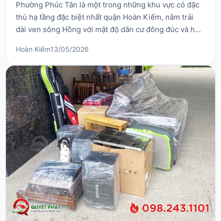
Phường Phúc Tân là một trong những khu vực có đặc
thù hạ tầng đặc biệt nhất quận Hoàn Kiếm, nằm trải
dài ven sông Hồng với mật độ dân cư đông đúc và hệ
thống ngõ ngách chằng chịt. Chính vì đặc điểm ngõ
Hoàn Kiếm
13/05/2026
sâu, nhỏ và thường xuyên chịu ảnh hưởng của các
hoạt động giao thương gần khu vực cầu Chương
Dương, nhu cầu chuyển nhà trọn gói tại phường Phúc
Tân ...