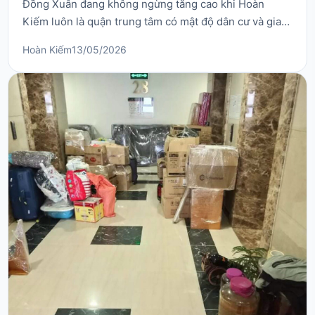
Đồng Xuân đang không ngừng tăng cao khi Hoàn
Kiếm luôn là quận trung tâm có mật độ dân cư và giao
thương sầm uất bậc nhất Thủ đô. Phố Đồng Xuân nổi
Hoàn Kiếm
13/05/2026
tiếng với ngôi chợ biểu tượng, nối liền từ phố Hàng
Giấy đến phố Hàng Đường, sở hữu vô vàn các con ngõ
nhỏ, sâu và cực kỳ đông đúc. Việc tự vận chuyển đồ ...