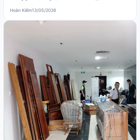
cầu chuyển nhà trọn gói tại phường Hàng Trống luôn
Hoàn Kiếm
13/05/2026
đòi hỏi đơn vị thực hiện phải có kinh nghiệm thực
chiến và am hiểu sâu sắc địa bàn phố cổ. Việc tự mình
di dời đồ đạc nội thất qua những tuyến phố như
Hàng...