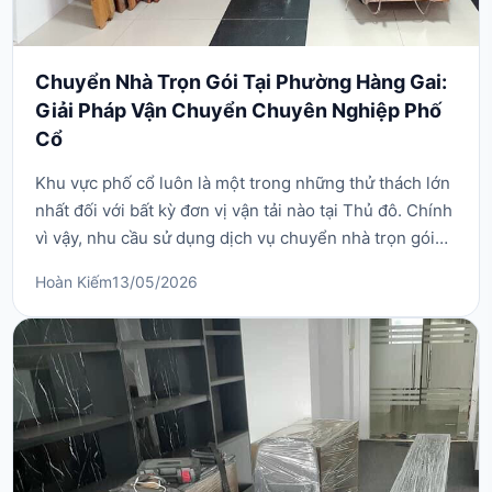
Chuyển Nhà Trọn Gói Tại Phường Hàng Gai:
Giải Pháp Vận Chuyển Chuyên Nghiệp Phố
Cổ
Khu vực phố cổ luôn là một trong những thử thách lớn
nhất đối với bất kỳ đơn vị vận tải nào tại Thủ đô. Chính
vì vậy, nhu cầu sử dụng dịch vụ chuyển nhà trọn gói
tại phường Hàng Gai luôn đòi hỏi sự tỉ mỉ, kỹ thuật xử
Hoàn Kiếm
13/05/2026
lý khéo léo và một kế hoạch vận hành cực kỳ khoa
học. Với đặc thù là trung tâm du lịch sầm uất, việc tự
mình di dời đồ đạc qua những ...