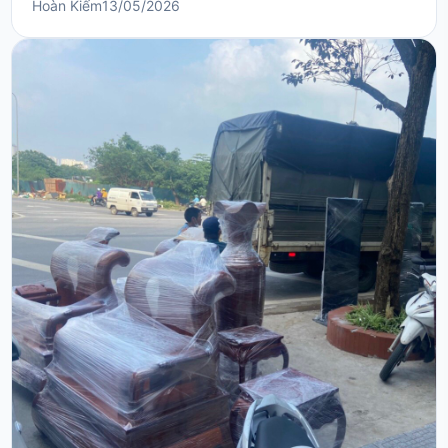
Hoàn Kiếm
13/05/2026
chuyển địa điểm kinh doanh tại đây luôn là một bài
toán hóc búa đối với bất kỳ gia chủ nào. Sự đông đúc
của khách du lịch phối hợp cùng hạ tầng g...