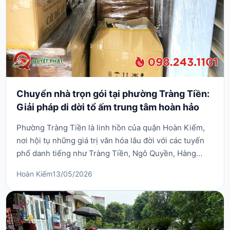
Chuyển nhà trọn gói tại phường Tràng Tiền:
Giải pháp di dời tổ ấm trung tâm hoàn hảo
Phường Tràng Tiền là linh hồn của quận Hoàn Kiếm,
nơi hội tụ những giá trị văn hóa lâu đời với các tuyến
phố danh tiếng như Tràng Tiền, Ngô Quyền, Hàng
Khay. Với đặc thù địa hình gồm nhiều khu biệt thự cổ,
Hoàn Kiếm
13/05/2026
nhà phố kinh doanh và các ngõ nhỏ đan xen,
việc chuyển nhà trọn gói tại phường Tràng Tiền đòi
hỏi một quy trình vận tải cực kỳ tinh tế và chuyên...