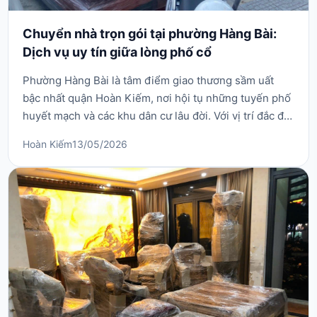
Chuyển nhà trọn gói tại phường Hàng Bài:
Dịch vụ uy tín giữa lòng phố cổ
Phường Hàng Bài là tâm điểm giao thương sầm uất
bậc nhất quận Hoàn Kiếm, nơi hội tụ những tuyến phố
huyết mạch và các khu dân cư lâu đời. Với vị trí đắc địa
nhưng hạ tầng mang đậm dấu ấn lịch sử, việc thay đổi
Hoàn Kiếm
13/05/2026
nơi ở tại đây luôn đòi hỏi một kế hoạch vận chuyển
cực kỳ tỉ mỉ và chuyên nghiệp. Việc tự mình thu dọn
đồ đạc giữa không gian phố xá đông đ...