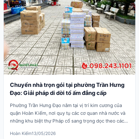
Chuyển nhà trọn gói tại phường Trần Hưng
Đạo: Giải pháp di dời tổ ấm đẳng cấp
Phường Trần Hưng Đạo nằm tại vị trí kim cương của
quận Hoàn Kiếm, nơi quy tụ các cơ quan nhà nước và
những khu biệt thự Pháp cổ sang trọng dọc theo các
tuyến phố Trần Hưng Đạo, Lý Thường Kiệt. Với đặc thù
Hoàn Kiếm
13/05/2026
là khu vực có yêu cầu cực cao về trật tự đô thị, cùng