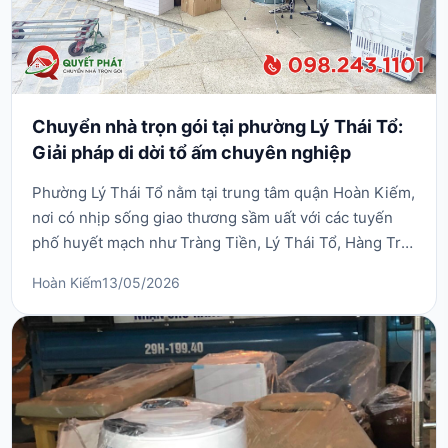
Chuyển nhà trọn gói tại phường Lý Thái Tổ:
Giải pháp di dời tổ ấm chuyên nghiệp
Phường Lý Thái Tổ nằm tại trung tâm quận Hoàn Kiếm,
nơi có nhịp sống giao thương sầm uất với các tuyến
phố huyết mạch như Tràng Tiền, Lý Thái Tổ, Hàng Tre.
Với đặc thù địa hình gồm nhiều khu biệt thự cũ, nhà
Hoàn Kiếm
13/05/2026
phố kinh doanh và các ngõ nhỏ chật hẹp, việc chuyển
nhà trọn gói tại phường Lý Thái Tổ luôn là một thử
thách lớn đối với bất kỳ đơn vị vận tải...